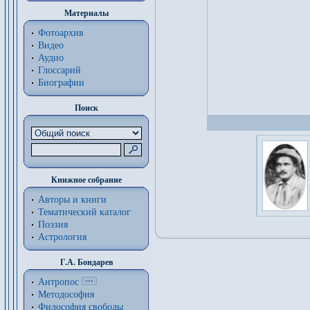
Материалы
Фотоархив
Видео
Аудио
Глоссарий
Биографии
Поиск
Книжное собрание
Авторы и книги
Тематический каталог
Поэзия
Астрология
Г.А. Бондарев
Антропос
Методософия
Философия cвободы