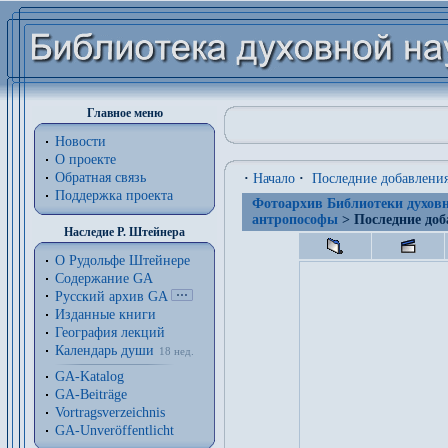
Главное меню
Новости
О проекте
Обратная связь
·
Начало
·
Последние добавлени
Поддержка проекта
Фотоархив Библиотеки духовн
антропософы
> Последние доб
Наследие Р. Штейнера
О Рудольфе Штейнере
Содержание GA
Русский архив GA
Изданные книги
География лекций
Календарь души
18 нед.
GA-Katalog
GA-Beiträge
Vortragsverzeichnis
GA-Unveröffentlicht