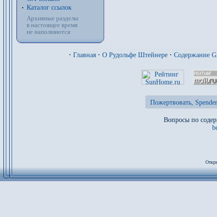
Каталог ссылок
Архивные разделы
в настоящее время
не наполняются
·
Главная
·
О Рудольфе Штейнере
·
Содержание 
Пожертвовать, Spenden
Вопросы по содер
b
Откры