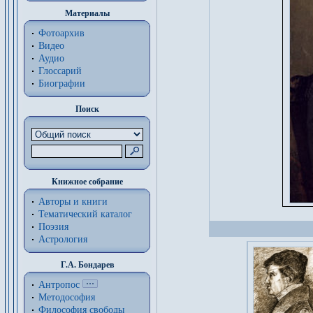
Материалы
Фотоархив
Видео
Аудио
Глоссарий
Биографии
Поиск
Книжное собрание
Авторы и книги
Тематический каталог
Поэзия
Астрология
Г.А. Бондарев
Антропос
Методософия
Философия cвободы