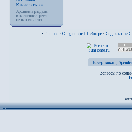
Каталог ссылок
Архивные разделы
в настоящее время
не наполняются
·
Главная
·
О Рудольфе Штейнере
·
Содержание 
Пожертвовать, Spenden
Вопросы по содер
b
Откры