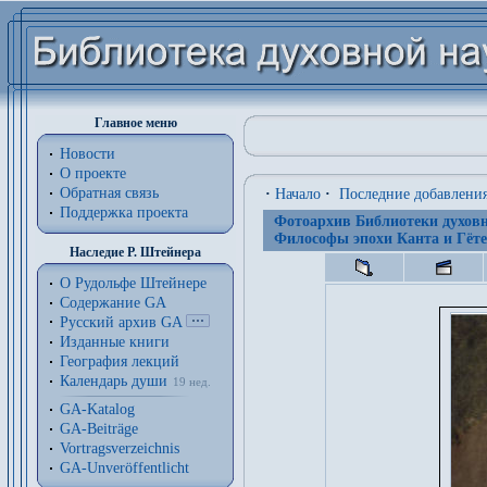
Главное меню
Новости
О проекте
Обратная связь
·
Начало
·
Последние добавлени
Поддержка проекта
Фотоархив Библиотеки духовн
Философы эпохи Канта и Гёте
Наследие Р. Штейнера
О Рудольфе Штейнере
Содержание GA
Русский архив GA
Изданные книги
География лекций
Календарь души
19 нед.
GA-Katalog
GA-Beiträge
Vortragsverzeichnis
GA-Unveröffentlicht