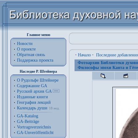
Главное меню
Новости
О проекте
Обратная связь
·
Начало
·
Последние добавлени
Поддержка проекта
Фотоархив Библиотеки духовн
Философы эпохи Канта и Гёте
Наследие Р. Штейнера
О Рудольфе Штейнере
Содержание GA
Русский архив GA
Изданные книги
География лекций
Календарь души
18 нед.
GA-Katalog
GA-Beiträge
Vortragsverzeichnis
GA-Unveröffentlicht