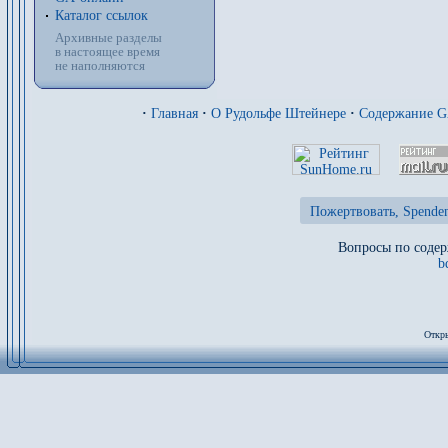
Каталог ссылок
Архивные разделы
в настоящее время
не наполняются
·
Главная
·
О Рудольфе Штейнере
·
Содержание 
Пожертвовать, Spenden
Вопросы по содер
b
Откры