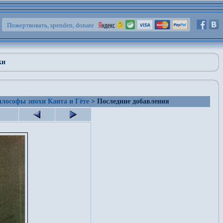
Пожертвовать, spenden, donate
ки
лософы эпохи Канта и Гёте
> Последние добавления