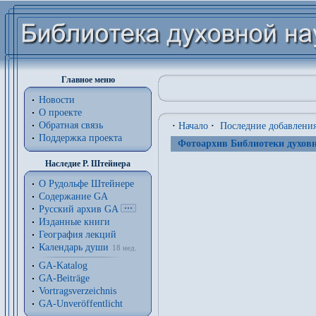
Главное меню
Новости
О проекте
Обратная связь
·
Начало
·
Последние добавлени
Поддержка проекта
Фотоархив Библиотеки духовн
Наследие Р. Штейнера
О Рудольфе Штейнере
Содержание GA
Русский архив GA
Изданные книги
География лекций
Календарь души
18 нед.
GA-Katalog
GA-Beiträge
Vortragsverzeichnis
GA-Unveröffentlicht