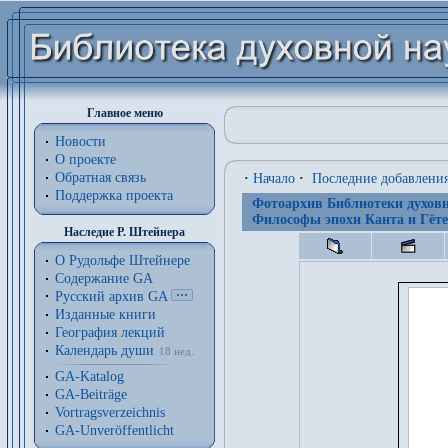
Главное меню
Новости
О проекте
Обратная связь
·
Начало
·
Последние добавлени
Поддержка проекта
Фотоархив Библиотеки духовн
Философы эпохи Канта и Гёте
Наследие Р. Штейнера
О Рудольфе Штейнере
Содержание GA
Русский архив GA
Изданные книги
География лекций
Календарь души
18 нед.
GA-Katalog
GA-Beiträge
Vortragsverzeichnis
GA-Unveröffentlicht