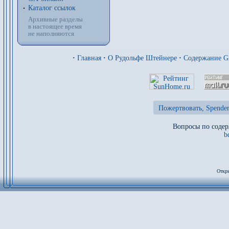
Каталог ссылок
Архивные разделы
в настоящее время
не наполняются
·
Главная
·
О Рудольфе Штейнере
·
Содержание 
Пожертвовать, Spenden
Вопросы по содер
b
Откры