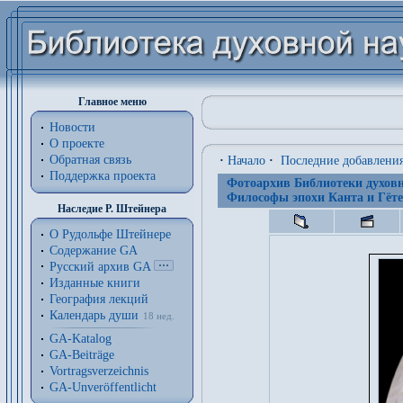
Главное меню
Новости
О проекте
Обратная связь
·
Начало
·
Последние добавлени
Поддержка проекта
Фотоархив Библиотеки духовн
Философы эпохи Канта и Гёте
Наследие Р. Штейнера
О Рудольфе Штейнере
Содержание GA
Русский архив GA
Изданные книги
География лекций
Календарь души
18 нед.
GA-Katalog
GA-Beiträge
Vortragsverzeichnis
GA-Unveröffentlicht