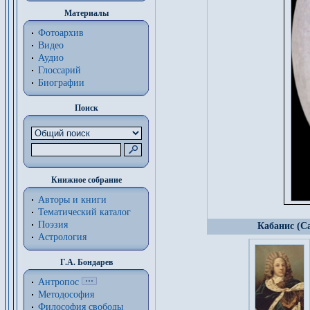
Материалы
Фотоархив
Видео
Аудио
Глоссарий
Биографии
Поиск
Книжное собрание
Авторы и книги
Тематический каталог
Поэзия
Кабанис (Ca
Астрология
Г.А. Бондарев
Антропос
Методософия
Философия cвободы