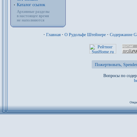
Каталог ссылок
Архивные разделы
в настоящее время
не наполняются
·
Главная
·
О Рудольфе Штейнере
·
Содержание 
Пожертвовать, Spenden
Вопросы по содер
b
Откры