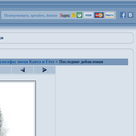
Пожертвовать, spenden, donate
ки
лософы эпохи Канта и Гёте
> Последние добавления