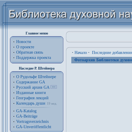
Главное меню
Новости
О проекте
Обратная связь
·
Начало
·
Последние добавлени
Поддержка проекта
Фотоархив Библиотеки духовн
Наследие Р. Штейнера
О Рудольфе Штейнере
Содержание GA
Русский архив GA
Изданные книги
География лекций
Календарь души
19 нед.
GA-Katalog
GA-Beiträge
Vortragsverzeichnis
GA-Unveröffentlicht