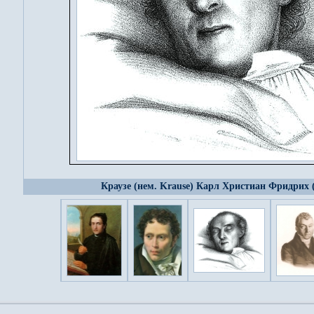
Краузе (нем. Krause) Карл Христиан Фридрих 