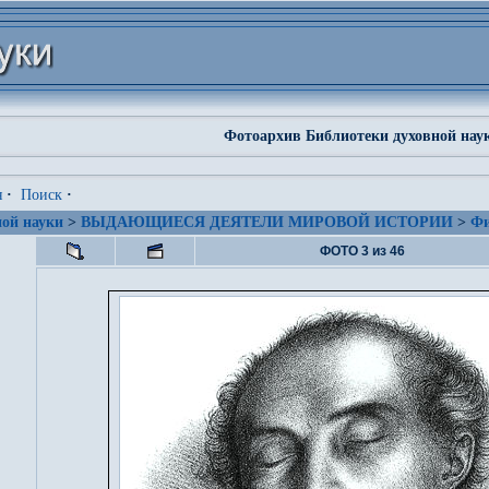
Фотоархив Библиотеки духовной нау
я
·
Поиск
·
ой науки
>
ВЫДАЮЩИЕСЯ ДЕЯТЕЛИ МИРОВОЙ ИСТОРИИ
>
Фи
ФОТО 3 из 46