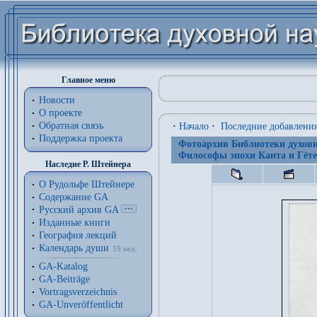
Главное меню
Новости
О проекте
Обратная связь
·
Начало
·
Последние добавлени
Поддержка проекта
Фотоархив Библиотеки духовн
Философы эпохи Канта и Гёте
Наследие Р. Штейнера
О Рудольфе Штейнере
Содержание GA
Русский архив GA
Изданные книги
География лекций
Календарь души
19 нед.
GA-Katalog
GA-Beiträge
Vortragsverzeichnis
GA-Unveröffentlicht