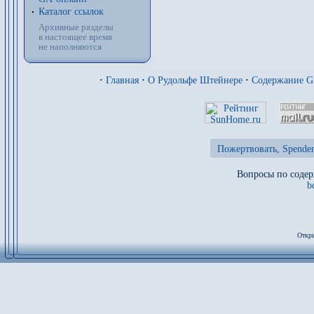
Каталог ссылок
Архивные разделы
в настоящее время
не наполняются
·
Главная
·
О Рудольфе Штейнере
·
Содержание 
Пожертвовать, Spenden
Вопросы по содер
b
Откры