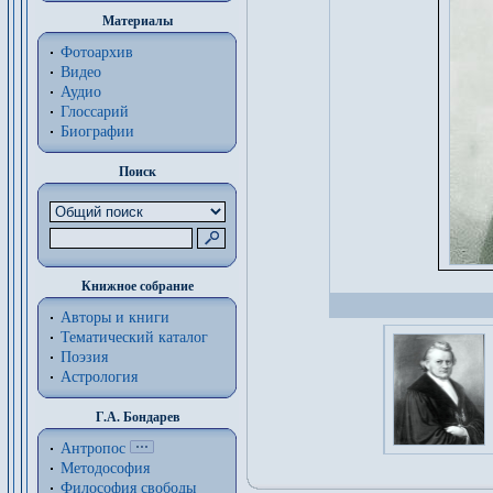
Материалы
Фотоархив
Видео
Аудио
Глоссарий
Биографии
Поиск
Книжное собрание
Авторы и книги
Тематический каталог
Поэзия
Астрология
Г.А. Бондарев
Антропос
Методософия
Философия cвободы