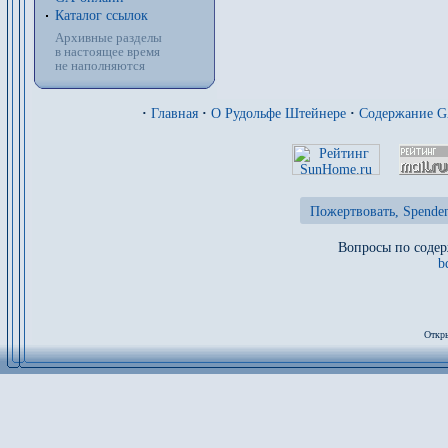
Каталог ссылок
Архивные разделы
в настоящее время
не наполняются
·
Главная
·
О Рудольфе Штейнере
·
Содержание 
Пожертвовать, Spenden
Вопросы по содер
b
Откры