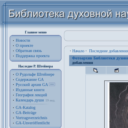
Главное меню
Новости
О проекте
Обратная связь
·
Начало
·
Последние добавлени
Поддержка проекта
Фотоархив Библиотеки духовн
добавления
Наследие Р. Штейнера
О Рудольфе Штейнере
Содержание GA
Русский архив GA
Изданные книги
География лекций
Календарь души
19 нед.
GA-Katalog
GA-Beiträge
Vortragsverzeichnis
GA-Unveröffentlicht