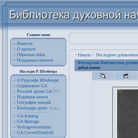
Главное меню
Новости
О проекте
Обратная связь
·
Начало
·
Последние добавлени
Поддержка проекта
Фотоархив Библиотеки духовн
добавления
Наследие Р. Штейнера
О Рудольфе Штейнере
Содержание GA
Русский архив GA
Изданные книги
География лекций
Календарь души
18 нед.
GA-Katalog
GA-Beiträge
Vortragsverzeichnis
GA-Unveröffentlicht