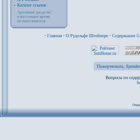
Каталог ссылок
Архивные разделы
в настоящее время
не наполняются
·
Главная
·
О Рудольфе Штейнере
·
Содержание 
Пожертвовать, Spenden
Вопросы по содер
b
Откры