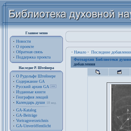
Главное меню
Новости
О проекте
Обратная связь
·
Начало
·
Последние добавлени
Поддержка проекта
Фотоархив Библиотеки духовн
добавления
Наследие Р. Штейнера
О Рудольфе Штейнере
Содержание GA
Русский архив GA
Изданные книги
География лекций
Календарь души
18 нед.
GA-Katalog
GA-Beiträge
Vortragsverzeichnis
GA-Unveröffentlicht