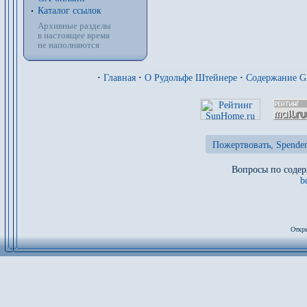
Каталог ссылок
Архивные разделы
в настоящее время
не наполняются
·
Главная
·
О Рудольфе Штейнере
·
Содержание 
Пожертвовать, Spenden
Вопросы по содер
b
Откры