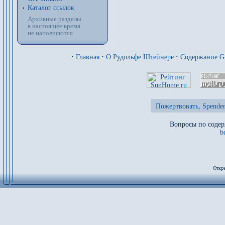
Каталог ссылок
Архивные разделы
в настоящее время
не наполняются
·
Главная
·
О Рудольфе Штейнере
·
Содержание 
Пожертвовать, Spenden
Вопросы по содер
b
Откры