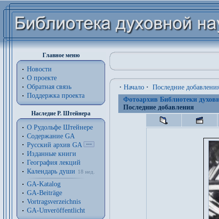
Главное меню
Новости
О проекте
Обратная связь
·
Начало
·
Последние добавлени
Поддержка проекта
Фотоархив Библиотеки духовн
Последние добавления
Наследие Р. Штейнера
О Рудольфе Штейнере
Содержание GA
Русский архив GA
Изданные книги
География лекций
Календарь души
18 нед.
GA-Katalog
GA-Beiträge
Vortragsverzeichnis
GA-Unveröffentlicht