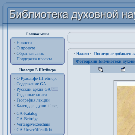
Главное меню
Новости
О проекте
Обратная связь
·
Начало
·
Последние добавлени
Поддержка проекта
Фотоархив Библиотеки духовн
Наследие Р. Штейнера
О Рудольфе Штейнере
Содержание GA
Русский архив GA
Изданные книги
География лекций
Календарь души
19 нед.
GA-Katalog
GA-Beiträge
Vortragsverzeichnis
GA-Unveröffentlicht