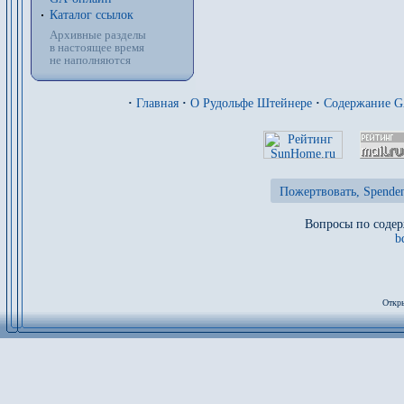
Каталог ссылок
Архивные разделы
в настоящее время
не наполняются
·
Главная
·
О Рудольфе Штейнере
·
Содержание 
Пожертвовать, Spenden
Вопросы по содер
b
Откры