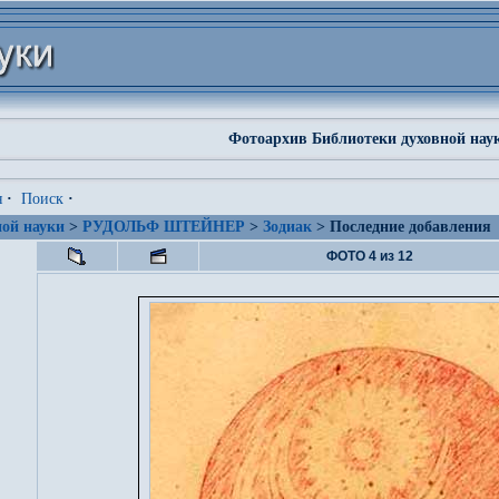
Фотоархив Библиотеки духовной нау
я
·
Поиск
·
ой науки
>
РУДОЛЬФ ШТЕЙНЕР
>
Зодиак
> Последние добавления
ФОТО 4 из 12