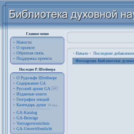
Главное меню
Новости
О проекте
Обратная связь
·
Начало
·
Последние добавлени
Поддержка проекта
Фотоархив Библиотеки духовн
Наследие Р. Штейнера
О Рудольфе Штейнере
Содержание GA
Русский архив GA
Изданные книги
География лекций
Календарь души
18 нед.
GA-Katalog
GA-Beiträge
Vortragsverzeichnis
GA-Unveröffentlicht