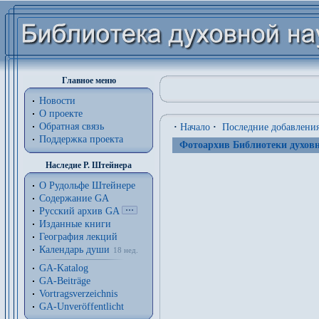
Главное меню
Новости
О проекте
Обратная связь
·
Начало
·
Последние добавлени
Поддержка проекта
Фотоархив Библиотеки духовн
Наследие Р. Штейнера
О Рудольфе Штейнере
Содержание GA
Русский архив GA
Изданные книги
География лекций
Календарь души
18 нед.
GA-Katalog
GA-Beiträge
Vortragsverzeichnis
GA-Unveröffentlicht