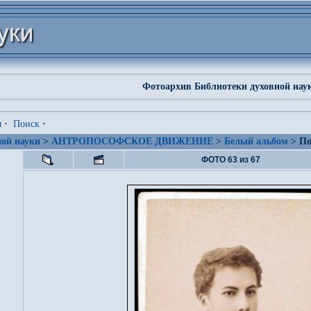
Фотоархив Библиотеки духовной нау
я
·
Поиск
·
ой науки
>
АНТРОПОСОФСКОЕ ДВИЖЕНИЕ
>
Белый альбом
> По
ФОТО 63 из 67