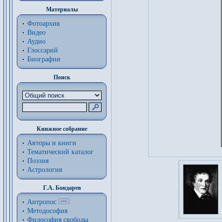
Материалы
Фотоархив
Видео
Аудио
Глоссарий
Биографии
Поиск
Книжное собрание
Авторы и книги
Тематический каталог
Поэзия
Астрология
Г.А. Бондарев
Антропос
Методософия
Философия cвободы