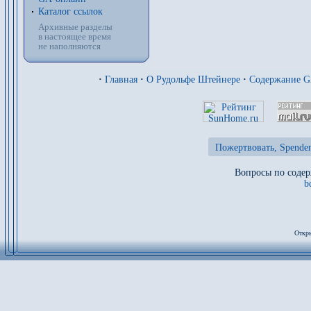
Каталог ссылок
Архивные разделы
в настоящее время
не наполняются
·
Главная
·
О Рудольфе Штейнере
·
Содержание 
Пожертвовать, Spenden
Вопросы по содер
b
Откры