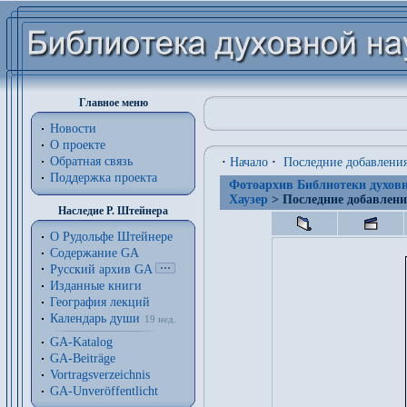
Главное меню
Новости
О проекте
Обратная связь
·
Начало
·
Последние добавлени
Поддержка проекта
Фотоархив Библиотеки духовн
Хаузер
> Последние добавлен
Наследие Р. Штейнера
О Рудольфе Штейнере
Содержание GA
Русский архив GA
Изданные книги
География лекций
Календарь души
19 нед.
GA-Katalog
GA-Beiträge
Vortragsverzeichnis
GA-Unveröffentlicht