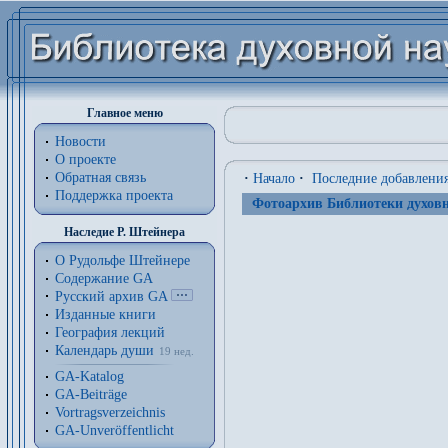
Главное меню
Новости
О проекте
Обратная связь
·
Начало
·
Последние добавлени
Поддержка проекта
Фотоархив Библиотеки духовн
Наследие Р. Штейнера
О Рудольфе Штейнере
Содержание GA
Русский архив GA
Изданные книги
География лекций
Календарь души
19 нед.
GA-Katalog
GA-Beiträge
Vortragsverzeichnis
GA-Unveröffentlicht