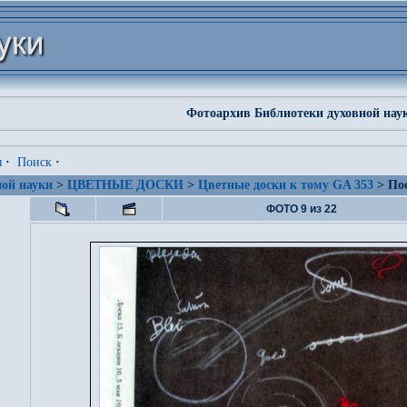
Фотоархив Библиотеки духовной нау
я
·
Поиск
·
ой науки
>
ЦВЕТНЫЕ ДОСКИ
>
Цветные доски к тому GA 353
> Пос
ФОТО 9 из 22