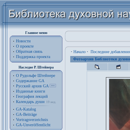
Главное меню
Новости
О проекте
Обратная связь
·
Начало
·
Последние добавлени
Поддержка проекта
Фотоархив Библиотеки духовн
Наследие Р. Штейнера
О Рудольфе Штейнере
Содержание GA
Русский архив GA
Изданные книги
География лекций
Календарь души
19 нед.
GA-Katalog
GA-Beiträge
Vortragsverzeichnis
GA-Unveröffentlicht