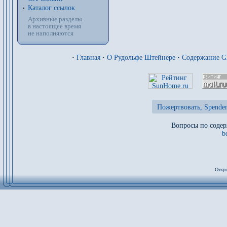
Каталог ссылок
Архивные разделы
в настоящее время
не наполняются
·
Главная
·
О Рудольфе Штейнере
·
Содержание 
Пожертвовать, Spenden
Вопросы по содер
b
Откры