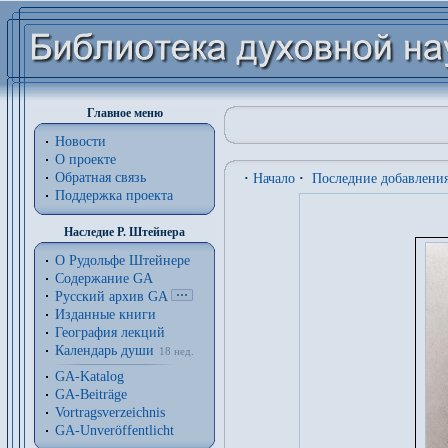
Главное меню
Новости
О проекте
Обратная связь
·
Начало
·
Последние добавлени
Поддержка проекта
Наследие Р. Штейнера
О Рудольфе Штейнере
Содержание GA
Русский архив GA
Изданные книги
География лекций
Календарь души
18 нед.
GA-Katalog
GA-Beiträge
Vortragsverzeichnis
GA-Unveröffentlicht