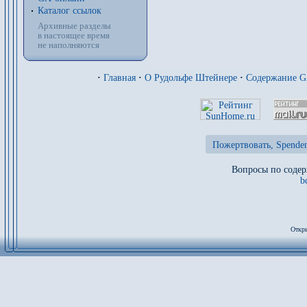
Каталог ссылок
Архивные разделы
в настоящее время
не наполняются
·
Главная
·
О Рудольфе Штейнере
·
Содержание 
Пожертвовать, Spenden
Вопросы по содер
b
Откры