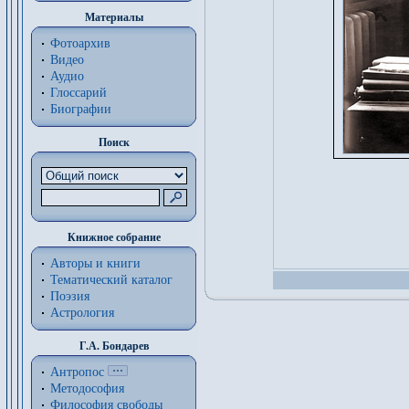
Материалы
Фотоархив
Видео
Аудио
Глоссарий
Биографии
Поиск
Книжное собрание
Авторы и книги
Тематический каталог
Поэзия
Астрология
Г.А. Бондарев
Антропос
Методософия
Философия cвободы