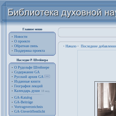
Главное меню
Новости
О проекте
Обратная связь
·
Начало
·
Последние добавлени
Поддержка проекта
Наследие Р. Штейнера
О Рудольфе Штейнере
Содержание GA
Русский архив GA
Изданные книги
География лекций
Календарь души
18 нед.
GA-Katalog
GA-Beiträge
Vortragsverzeichnis
GA-Unveröffentlicht