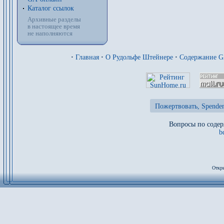
Каталог ссылок
Архивные разделы
в настоящее время
не наполняются
·
Главная
·
О Рудольфе Штейнере
·
Содержание 
Пожертвовать, Spenden
Вопросы по содер
b
Откры