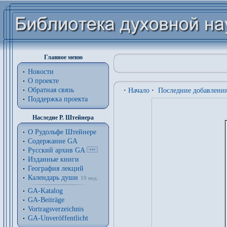
Главное меню
Новости
О проекте
Обратная связь
·
Начало
·
Последние добавлени
Поддержка проекта
Наследие Р. Штейнера
О Рудольфе Штейнере
Содержание GA
Русский архив GA
Изданные книги
География лекций
Календарь души
19 нед.
GA-Katalog
GA-Beiträge
Vortragsverzeichnis
GA-Unveröffentlicht