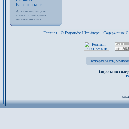
Каталог ссылок
Архивные разделы
в настоящее время
не наполняются
·
Главная
·
О Рудольфе Штейнере
·
Содержание 
Пожертвовать, Spenden
Вопросы по содер
b
Откры