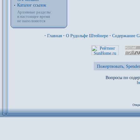
Каталог ссылок
Архивные разделы
в настоящее время
не наполняются
·
Главная
·
О Рудольфе Штейнере
·
Содержание 
Пожертвовать, Spenden
Вопросы по содер
b
Откры