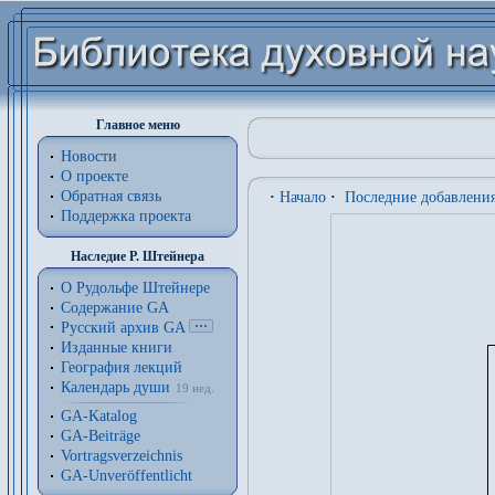
Главное меню
Новости
О проекте
Обратная связь
·
Начало
·
Последние добавлени
Поддержка проекта
Наследие Р. Штейнера
О Рудольфе Штейнере
Содержание GA
Русский архив GA
Изданные книги
География лекций
Календарь души
19 нед.
GA-Katalog
GA-Beiträge
Vortragsverzeichnis
GA-Unveröffentlicht