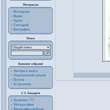
Материалы
Фотоархив
Видео
Аудио
Глоссарий
Биографии
Поиск
Книжное собрание
Авторы и книги
Тематический каталог
Поэзия
Астрология
Г.А. Бондарев
Антропос
Методософия
Философия cвободы