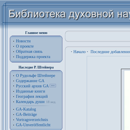
Главное меню
Новости
О проекте
Обратная связь
·
Начало
·
Последние добавлени
Поддержка проекта
Наследие Р. Штейнера
О Рудольфе Штейнере
Содержание GA
Русский архив GA
Изданные книги
География лекций
Календарь души
18 нед.
GA-Katalog
GA-Beiträge
Vortragsverzeichnis
GA-Unveröffentlicht