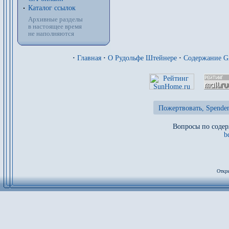
Каталог ссылок
Архивные разделы
в настоящее время
не наполняются
·
Главная
·
О Рудольфе Штейнере
·
Содержание 
Пожертвовать, Spenden
Вопросы по содер
b
Откры