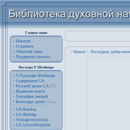
Главное меню
Новости
О проекте
Обратная связь
·
Начало
·
Последние добавлени
Поддержка проекта
Наследие Р. Штейнера
О Рудольфе Штейнере
Содержание GA
Русский архив GA
Изданные книги
География лекций
Календарь души
18 нед.
GA-Katalog
GA-Beiträge
Vortragsverzeichnis
GA-Unveröffentlicht