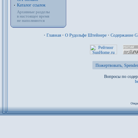
Каталог ссылок
Архивные разделы
в настоящее время
не наполняются
·
Главная
·
О Рудольфе Штейнере
·
Содержание 
Пожертвовать, Spenden
Вопросы по содер
b
Откры