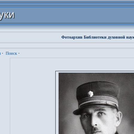
Фотоархив Библиотеки духовной нау
я
·
Поиск
·