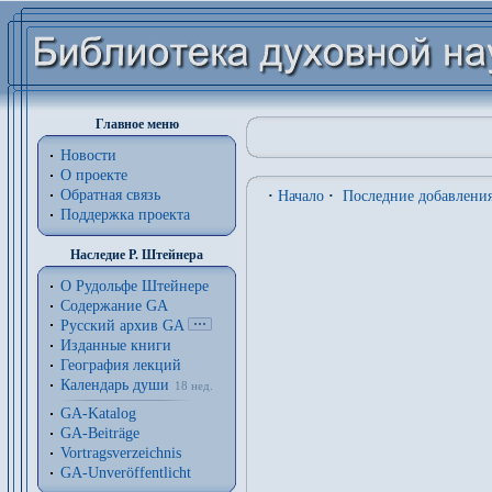
Главное меню
Новости
О проекте
Обратная связь
·
Начало
·
Последние добавлени
Поддержка проекта
Наследие Р. Штейнера
О Рудольфе Штейнере
Содержание GA
Русский архив GA
Изданные книги
География лекций
Календарь души
18 нед.
GA-Katalog
GA-Beiträge
Vortragsverzeichnis
GA-Unveröffentlicht