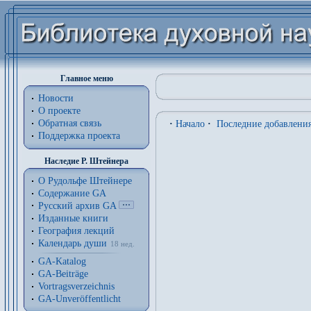
Главное меню
Новости
О проекте
Обратная связь
·
Начало
·
Последние добавлени
Поддержка проекта
Наследие Р. Штейнера
О Рудольфе Штейнере
Содержание GA
Русский архив GA
Изданные книги
География лекций
Календарь души
18 нед.
GA-Katalog
GA-Beiträge
Vortragsverzeichnis
GA-Unveröffentlicht