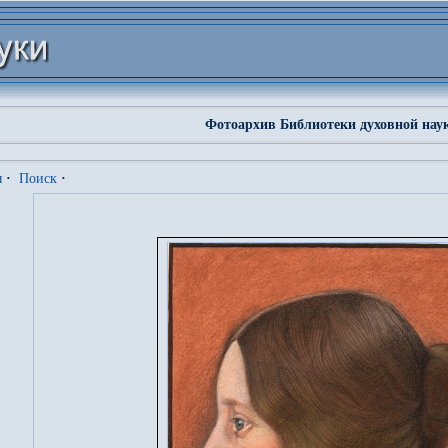
Фотоархив Библиотеки духовной нау
я
·
Поиск
·