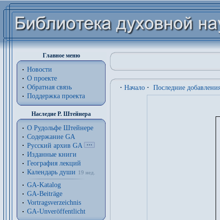
Главное меню
Новости
О проекте
Обратная связь
·
Начало
·
Последние добавлени
Поддержка проекта
Наследие Р. Штейнера
О Рудольфе Штейнере
Содержание GA
Русский архив GA
Изданные книги
География лекций
Календарь души
19 нед.
GA-Katalog
GA-Beiträge
Vortragsverzeichnis
GA-Unveröffentlicht