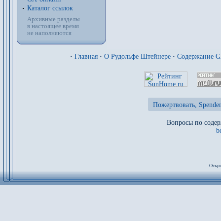
Каталог ссылок
Архивные разделы
в настоящее время
не наполняются
·
Главная
·
О Рудольфе Штейнере
·
Содержание 
Пожертвовать, Spenden
Вопросы по содер
b
Откры