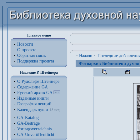
Главное меню
Новости
О проекте
Обратная связь
·
Начало
·
Последние добавлени
Поддержка проекта
Фотоархив Библиотеки духовн
Наследие Р. Штейнера
О Рудольфе Штейнере
Содержание GA
Русский архив GA
Изданные книги
География лекций
Календарь души
18 нед.
GA-Katalog
GA-Beiträge
Vortragsverzeichnis
GA-Unveröffentlicht