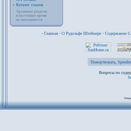
Каталог ссылок
Архивные разделы
в настоящее время
не наполняются
·
Главная
·
О Рудольфе Штейнере
·
Содержание 
Пожертвовать, Spenden
Вопросы по содер
b
Откры