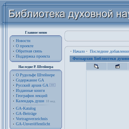
Главное меню
Новости
О проекте
Обратная связь
·
Начало
·
Последние добавлени
Поддержка проекта
Фотоархив Библиотеки духовн
Наследие Р. Штейнера
О Рудольфе Штейнере
Содержание GA
Русский архив GA
Изданные книги
География лекций
Календарь души
18 нед.
GA-Katalog
GA-Beiträge
Vortragsverzeichnis
GA-Unveröffentlicht