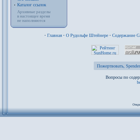
Каталог ссылок
Архивные разделы
в настоящее время
не наполняются
·
Главная
·
О Рудольфе Штейнере
·
Содержание 
Пожертвовать, Spenden
Вопросы по содер
b
Откры