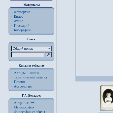
Материалы
Фотоархив
Видео
Аудио
Глоссарий
Биографии
Поиск
Книжное собрание
Авторы и книги
Тематический каталог
Поэзия
Астрология
Г.А. Бондарев
Антропос
Методософия
Философия cвободы