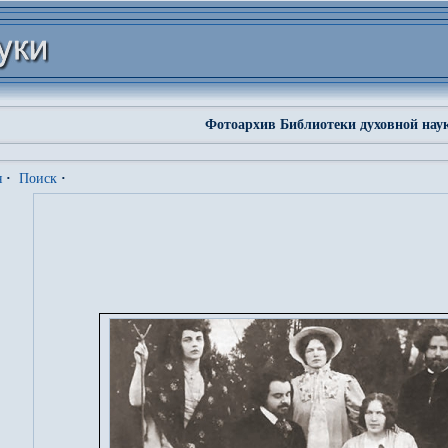
Фотоархив Библиотеки духовной нау
я
·
Поиск
·