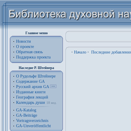
Главное меню
Новости
О проекте
Обратная связь
·
Начало
·
Последние добавлени
Поддержка проекта
Наследие Р. Штейнера
О Рудольфе Штейнере
Содержание GA
Русский архив GA
Изданные книги
География лекций
Календарь души
18 нед.
GA-Katalog
GA-Beiträge
Vortragsverzeichnis
GA-Unveröffentlicht