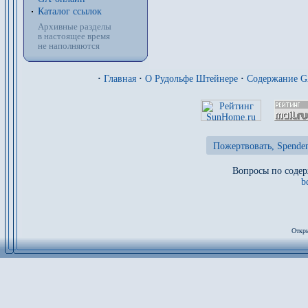
Каталог ссылок
Архивные разделы
в настоящее время
не наполняются
·
Главная
·
О Рудольфе Штейнере
·
Содержание 
Пожертвовать, Spenden
Вопросы по содер
b
Откры