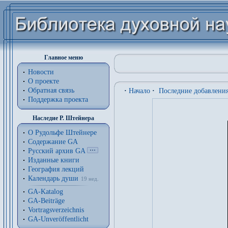
Главное меню
Новости
О проекте
Обратная связь
·
Начало
·
Последние добавлени
Поддержка проекта
Наследие Р. Штейнера
О Рудольфе Штейнере
Содержание GA
Русский архив GA
Изданные книги
География лекций
Календарь души
19 нед.
GA-Katalog
GA-Beiträge
Vortragsverzeichnis
GA-Unveröffentlicht