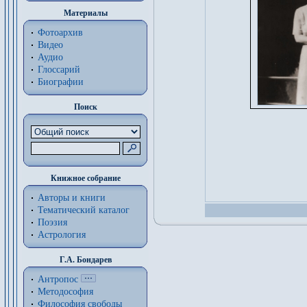
Материалы
Фотоархив
Видео
Аудио
Глоссарий
Биографии
Поиск
Книжное собрание
Авторы и книги
Тематический каталог
Поэзия
Астрология
Г.А. Бондарев
Антропос
Методософия
Философия cвободы