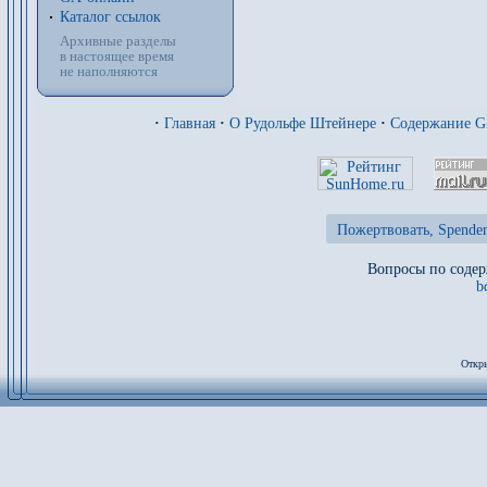
Каталог ссылок
Архивные разделы
в настоящее время
не наполняются
·
Главная
·
О Рудольфе Штейнере
·
Содержание 
Пожертвовать, Spenden
Вопросы по содер
b
Откры