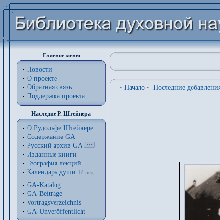
Главное меню
Новости
О проекте
Обратная связь
·
Начало
·
Последние добавлени
Поддержка проекта
Наследие Р. Штейнера
О Рудольфе Штейнере
Содержание GA
Русский архив GA
Изданные книги
География лекций
Календарь души
18 нед.
GA-Katalog
GA-Beiträge
Vortragsverzeichnis
GA-Unveröffentlicht