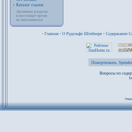
Каталог ссылок
Архивные разделы
в настоящее время
не наполняются
·
Главная
·
О Рудольфе Штейнере
·
Содержание 
Пожертвовать, Spenden
Вопросы по содер
b
Откры