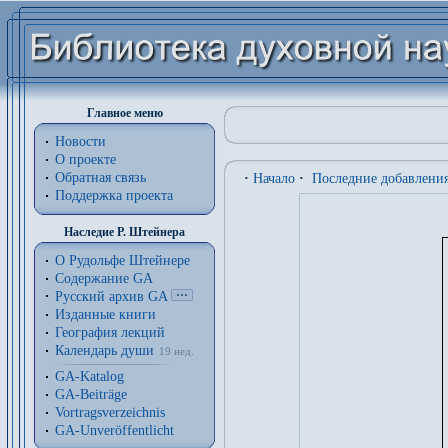
Главное меню
Новости
О проекте
Обратная связь
·
Начало
·
Последние добавлени
Поддержка проекта
Наследие Р. Штейнера
О Рудольфе Штейнере
Содержание GA
Русский архив GA
Изданные книги
География лекций
Календарь души
19 нед.
GA-Katalog
GA-Beiträge
Vortragsverzeichnis
GA-Unveröffentlicht