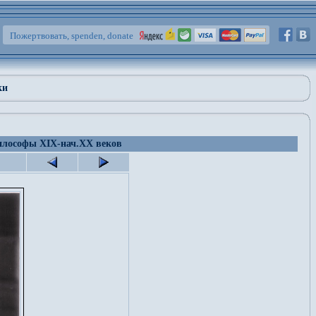
Пожертвовать, spenden, donate
ки
лософы XIX-нач.XX веков