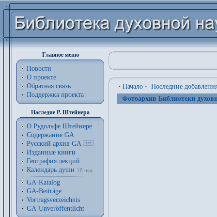
Главное меню
Новости
О проекте
Обратная связь
·
Начало
·
Последние добавлени
Поддержка проекта
Фотоархив Библиотеки духовн
Наследие Р. Штейнера
О Рудольфе Штейнере
Содержание GA
Русский архив GA
Изданные книги
География лекций
Календарь души
18 нед.
GA-Katalog
GA-Beiträge
Vortragsverzeichnis
GA-Unveröffentlicht