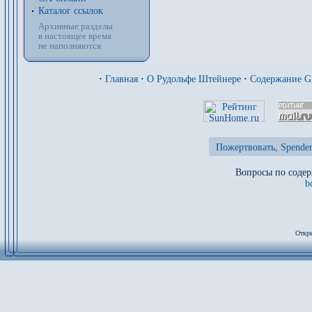
Каталог ссылок
Архивные разделы
в настоящее время
не наполняются
·
Главная
·
О Рудольфе Штейнере
·
Содержание 
Пожертвовать, Spenden
Вопросы по содер
b
Откры