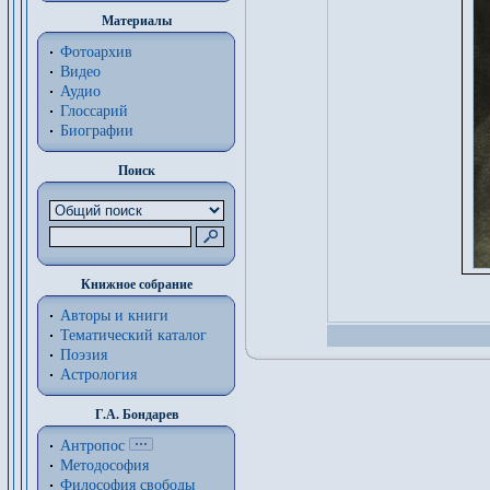
Материалы
Фотоархив
Видео
Аудио
Глоссарий
Биографии
Поиск
Книжное собрание
Авторы и книги
Тематический каталог
Поэзия
Астрология
Г.А. Бондарев
Антропос
Методософия
Философия cвободы