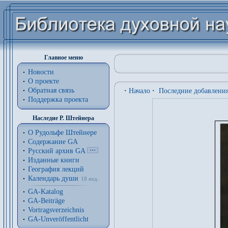
Главное меню
Новости
О проекте
Обратная связь
·
Начало
·
Последние добавлени
Поддержка проекта
Наследие Р. Штейнера
О Рудольфе Штейнере
Содержание GA
Русский архив GA
Изданные книги
География лекций
Календарь души
18 нед.
GA-Katalog
GA-Beiträge
Vortragsverzeichnis
GA-Unveröffentlicht