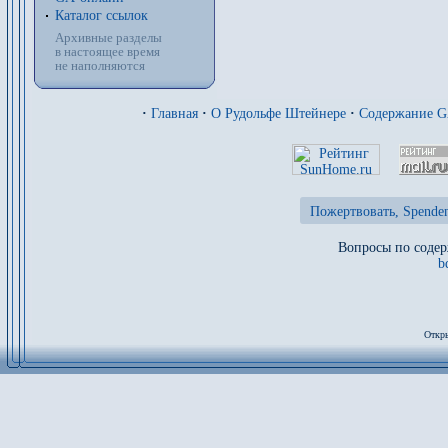
Каталог ссылок
Архивные разделы
в настоящее время
не наполняются
·
Главная
·
О Рудольфе Штейнере
·
Содержание 
Пожертвовать, Spenden
Вопросы по содер
b
Откры