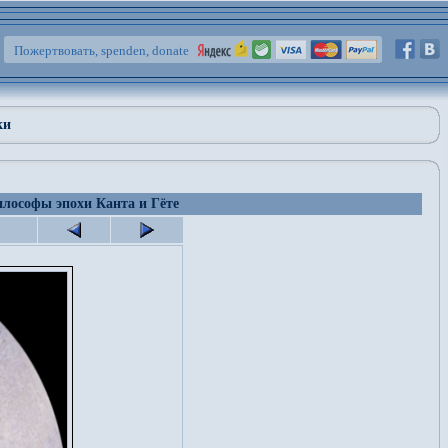
Пожертвовать, spenden, donate
ки
лософы эпохи Канта и Гёте