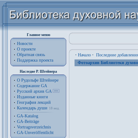
Главное меню
Новости
О проекте
Обратная связь
·
Начало
·
Последние добавлени
Поддержка проекта
Фотоархив Библиотеки духовн
Наследие Р. Штейнера
О Рудольфе Штейнере
Содержание GA
Русский архив GA
Изданные книги
География лекций
Календарь души
18 нед.
GA-Katalog
GA-Beiträge
Vortragsverzeichnis
GA-Unveröffentlicht