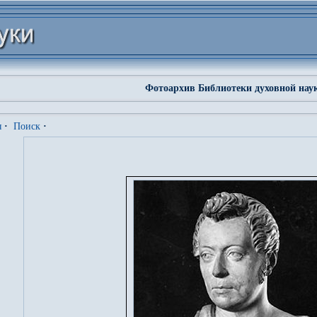
Фотоархив Библиотеки духовной нау
я
·
Поиск
·