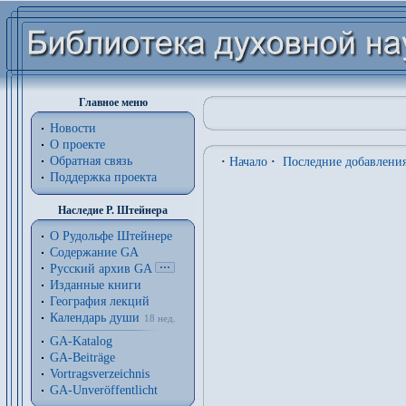
Главное меню
Новости
О проекте
Обратная связь
·
Начало
·
Последние добавлени
Поддержка проекта
Наследие Р. Штейнера
О Рудольфе Штейнере
Содержание GA
Русский архив GA
Изданные книги
География лекций
Календарь души
18 нед.
GA-Katalog
GA-Beiträge
Vortragsverzeichnis
GA-Unveröffentlicht