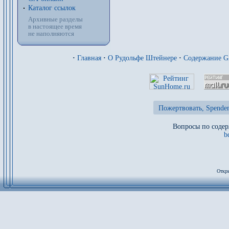
Каталог ссылок
Архивные разделы
в настоящее время
не наполняются
·
Главная
·
О Рудольфе Штейнере
·
Содержание 
Пожертвовать, Spenden
Вопросы по содер
b
Откры