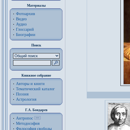
Материалы
Фотоархив
Видео
Аудио
Глоссарий
Биографии
Поиск
Книжное собрание
Авторы и книги
Тематический каталог
Поэзия
Астрология
Г.А. Бондарев
Антропос
Методософия
Философия cвободы