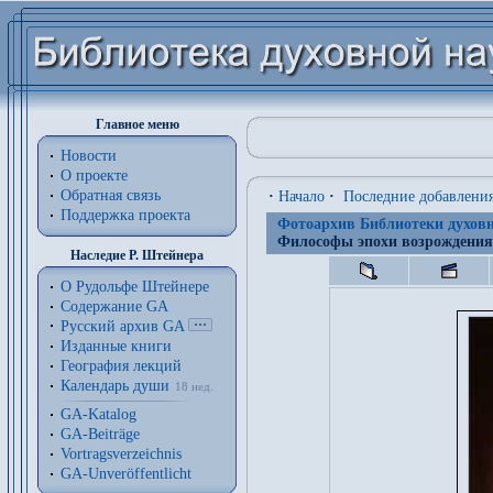
Главное меню
Новости
О проекте
Обратная связь
·
Начало
·
Последние добавлени
Поддержка проекта
Фотоархив Библиотеки духовн
Философы эпохи возрождения
Наследие Р. Штейнера
О Рудольфе Штейнере
Содержание GA
Русский архив GA
Изданные книги
География лекций
Календарь души
18 нед.
GA-Katalog
GA-Beiträge
Vortragsverzeichnis
GA-Unveröffentlicht