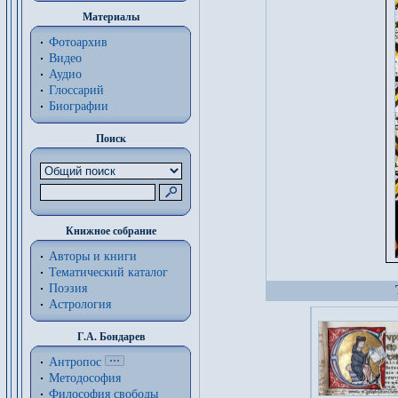
Материалы
Фотоархив
Видео
Аудио
Глоссарий
Биографии
Поиск
Книжное собрание
Авторы и книги
Тематический каталог
Поэзия
Астрология
Г.А. Бондарев
Антропос
Методософия
Философия cвободы