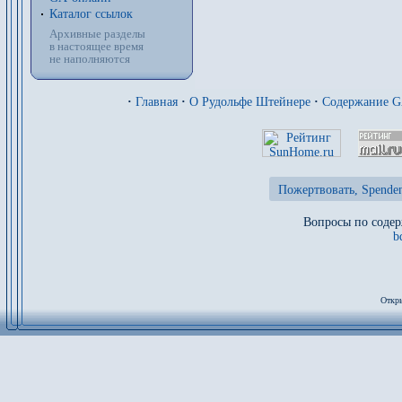
Каталог ссылок
Архивные разделы
в настоящее время
не наполняются
·
Главная
·
О Рудольфе Штейнере
·
Содержание 
Пожертвовать, Spenden
Вопросы по содер
b
Откры