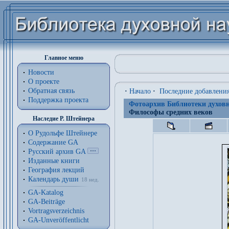
Главное меню
Новости
О проекте
Обратная связь
·
Начало
·
Последние добавлени
Поддержка проекта
Фотоархив Библиотеки духовн
Философы средних веков
Наследие Р. Штейнера
О Рудольфе Штейнере
Содержание GA
Русский архив GA
Изданные книги
География лекций
Календарь души
18 нед.
GA-Katalog
GA-Beiträge
Vortragsverzeichnis
GA-Unveröffentlicht