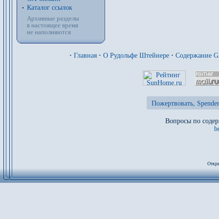
Каталог ссылок
Архивные разделы
в настоящее время
не наполняются
·
Главная
·
О Рудольфе Штейнере
·
Содержание 
Пожертвовать, Spenden
Вопросы по содер
b
Откры