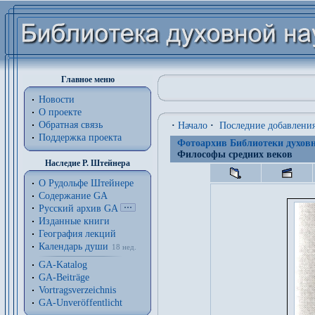
Главное меню
Новости
О проекте
Обратная связь
·
Начало
·
Последние добавлени
Поддержка проекта
Фотоархив Библиотеки духовн
Философы средних веков
Наследие Р. Штейнера
О Рудольфе Штейнере
Содержание GA
Русский архив GA
Изданные книги
География лекций
Календарь души
18 нед.
GA-Katalog
GA-Beiträge
Vortragsverzeichnis
GA-Unveröffentlicht