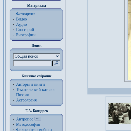
Материалы
Фотоархив
Видео
Аудио
Глоссарий
Биографии
Поиск
Книжное собрание
Авторы и книги
Тематический каталог
Поэзия
Астрология
Г.А. Бондарев
Антропос
Методософия
Философия cвободы