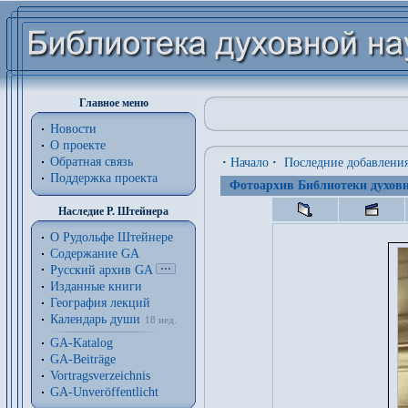
Главное меню
Новости
О проекте
Обратная связь
·
Начало
·
Последние добавлени
Поддержка проекта
Фотоархив Библиотеки духовн
Наследие Р. Штейнера
О Рудольфе Штейнере
Содержание GA
Русский архив GA
Изданные книги
География лекций
Календарь души
18 нед.
GA-Katalog
GA-Beiträge
Vortragsverzeichnis
GA-Unveröffentlicht