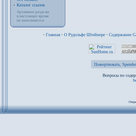
Каталог ссылок
Архивные разделы
в настоящее время
не наполняются
·
Главная
·
О Рудольфе Штейнере
·
Содержание 
Пожертвовать, Spenden
Вопросы по содер
b
Откры