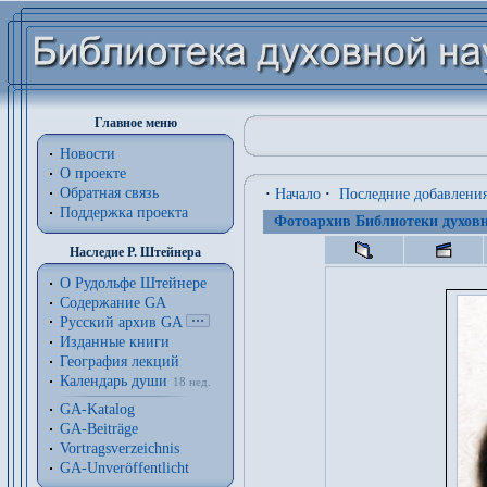
Главное меню
Новости
О проекте
Обратная связь
·
Начало
·
Последние добавлени
Поддержка проекта
Фотоархив Библиотеки духовн
Наследие Р. Штейнера
О Рудольфе Штейнере
Содержание GA
Русский архив GA
Изданные книги
География лекций
Календарь души
18 нед.
GA-Katalog
GA-Beiträge
Vortragsverzeichnis
GA-Unveröffentlicht