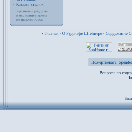
Каталог ссылок
Архивные разделы
в настоящее время
не наполняются
·
Главная
·
О Рудольфе Штейнере
·
Содержание 
Пожертвовать, Spenden
Вопросы по содер
b
Откры