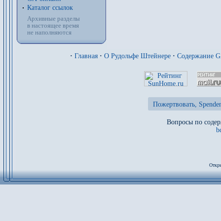
Каталог ссылок
Архивные разделы
в настоящее время
не наполняются
·
Главная
·
О Рудольфе Штейнере
·
Содержание 
Пожертвовать, Spenden
Вопросы по содер
b
Откры