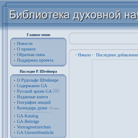
Главное меню
Новости
О проекте
Обратная связь
·
Начало
·
Последние добавлени
Поддержка проекта
Наследие Р. Штейнера
О Рудольфе Штейнере
Содержание GA
Русский архив GA
Изданные книги
География лекций
Календарь души
19 нед.
GA-Katalog
GA-Beiträge
Vortragsverzeichnis
GA-Unveröffentlicht