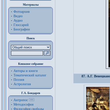
Материалы
Фотоархив
Видео
Аудио
Глоссарий
Биографии
Поиск
Книжное собрание
Авторы и книги
Тематический каталог
87. А.Г. Венециан
Поэзия
Астрология
Г.А. Бондарев
Антропос
Методософия
Философия cвободы