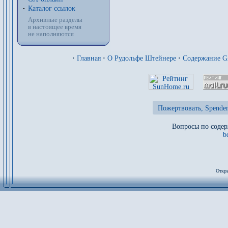
Каталог ссылок
Архивные разделы
в настоящее время
не наполняются
·
Главная
·
О Рудольфе Штейнере
·
Содержание 
Пожертвовать, Spenden
Вопросы по содер
b
Откры