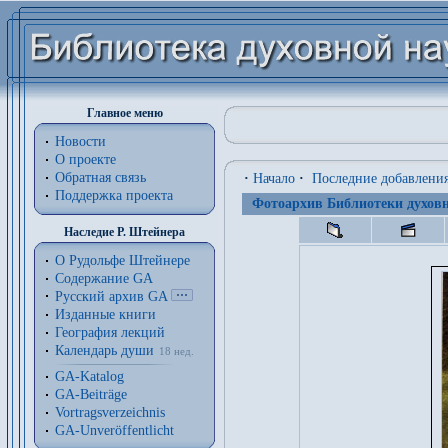
Главное меню
Новости
О проекте
Обратная связь
·
Начало
·
Последние добавлени
Поддержка проекта
Фотоархив Библиотеки духовн
Наследие Р. Штейнера
О Рудольфе Штейнере
Содержание GA
Русский архив GA
Изданные книги
География лекций
Календарь души
18 нед.
GA-Katalog
GA-Beiträge
Vortragsverzeichnis
GA-Unveröffentlicht