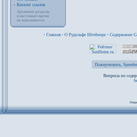
Каталог ссылок
Архивные разделы
в настоящее время
не наполняются
·
Главная
·
О Рудольфе Штейнере
·
Содержание 
Пожертвовать, Spenden
Вопросы по содер
b
Откры