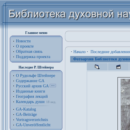
Главное меню
Новости
О проекте
Обратная связь
·
Начало
·
Последние добавлени
Поддержка проекта
Фотоархив Библиотеки духовн
Наследие Р. Штейнера
О Рудольфе Штейнере
Содержание GA
Русский архив GA
Изданные книги
География лекций
Календарь души
18 нед.
GA-Katalog
GA-Beiträge
Vortragsverzeichnis
GA-Unveröffentlicht