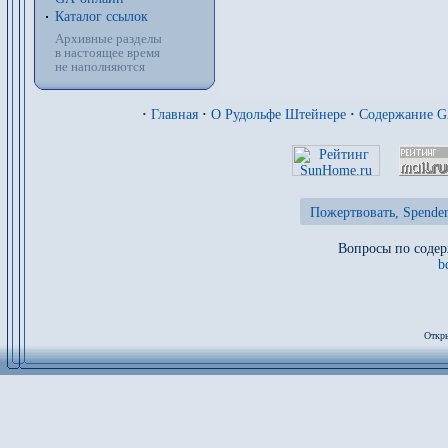
Каталог ссылок
Архивные разделы
в настоящее время
не наполняются
·
Главная
·
О Рудольфе Штейнере
·
Содержание 
Пожертвовать, Spenden
Вопросы по содер
b
Откры