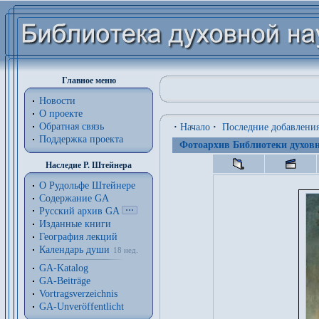
Главное меню
Новости
О проекте
Обратная связь
·
Начало
·
Последние добавлени
Поддержка проекта
Фотоархив Библиотеки духовн
Наследие Р. Штейнера
О Рудольфе Штейнере
Содержание GA
Русский архив GA
Изданные книги
География лекций
Календарь души
18 нед.
GA-Katalog
GA-Beiträge
Vortragsverzeichnis
GA-Unveröffentlicht