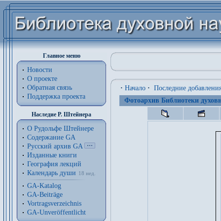
Главное меню
Новости
О проекте
Обратная связь
·
Начало
·
Последние добавлени
Поддержка проекта
Фотоархив Библиотеки духовн
Наследие Р. Штейнера
О Рудольфе Штейнере
Содержание GA
Русский архив GA
Изданные книги
География лекций
Календарь души
18 нед.
GA-Katalog
GA-Beiträge
Vortragsverzeichnis
GA-Unveröffentlicht