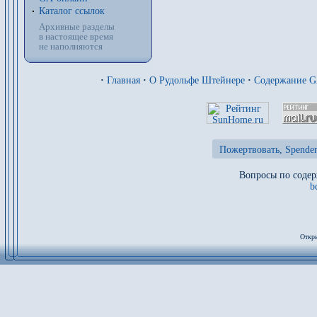
Каталог ссылок
Архивные разделы
в настоящее время
не наполняются
·
Главная
·
О Рудольфе Штейнере
·
Содержание 
Пожертвовать, Spenden
Вопросы по содер
b
Откры