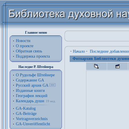
Главное меню
Новости
О проекте
Обратная связь
·
Начало
·
Последние добавлени
Поддержка проекта
Фотоархив Библиотеки духовн
Наследие Р. Штейнера
О Рудольфе Штейнере
Содержание GA
Русский архив GA
Изданные книги
География лекций
Календарь души
19 нед.
GA-Katalog
GA-Beiträge
Vortragsverzeichnis
GA-Unveröffentlicht