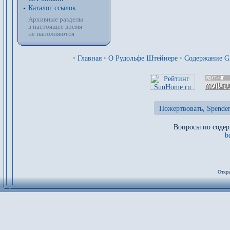
Каталог ссылок
Архивные разделы
в настоящее время
не наполняются
·
Главная
·
О Рудольфе Штейнере
·
Содержание 
Пожертвовать, Spenden
Вопросы по содер
b
Откры