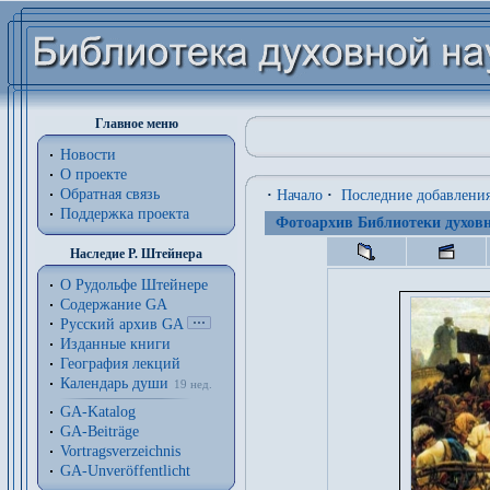
Главное меню
Новости
О проекте
Обратная связь
·
Начало
·
Последние добавлени
Поддержка проекта
Фотоархив Библиотеки духовн
Наследие Р. Штейнера
О Рудольфе Штейнере
Содержание GA
Русский архив GA
Изданные книги
География лекций
Календарь души
19 нед.
GA-Katalog
GA-Beiträge
Vortragsverzeichnis
GA-Unveröffentlicht