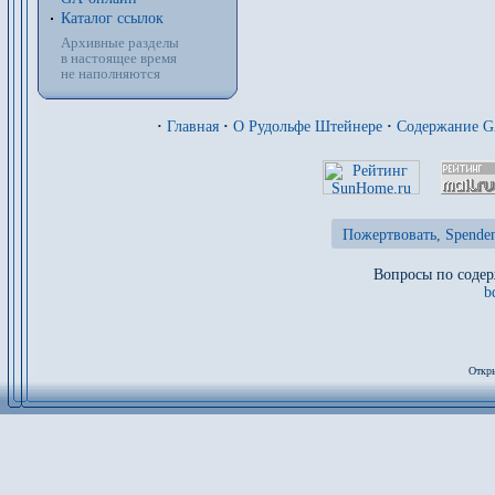
Каталог ссылок
Архивные разделы
в настоящее время
не наполняются
·
Главная
·
О Рудольфе Штейнере
·
Содержание 
Пожертвовать, Spenden
Вопросы по содер
b
Откры